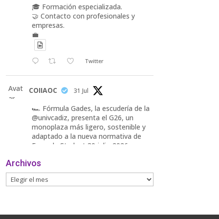
🎓 Formación especializada.
🤝 Contacto con profesionales y
empresas.
💼
Twitter
Avat
COIIAOC
31 Jul
ar
🏎️ Fórmula Gades, la escudería de la
@univcadiz, presenta el G26, un
monoplaza más ligero, sostenible y
adaptado a la nueva normativa de
Formula Student 30 julio 2026.
Archivos
En la presentación, que tuvo lugar
este miércoles, estuvieron presentes
María Luisa Bea, Presidenta
delegada
2
Twitter