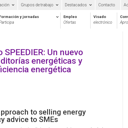
ación
Grupos de trabajo
Destacados
Contacto
A
Formación y jornadas
Empleo
Visado
Con
Participa
Ofertas
electrónico
Apro
to SPEEDIER: Un nuevo
ditorías energéticas y
iciencia energética
pproach to selling energy
cy advice to SMEs