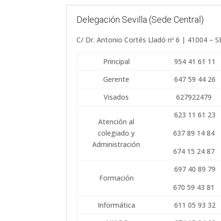
Delegación Sevilla (Sede Central)
C/ Dr. Antonio Cortés Lladó nº 6 | 41004 – 
Principal
954 41 61 11
Gerente
647 59 44 26
Visados
627922479
623 11 61 23
Atención al
colegiado y
637 89 14 84
Administración
674 15 24 87
697 40 89 79
Formación
670 59 43 81
Informática
611 05 93 32