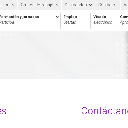
ación
Grupos de trabajo
Destacados
Contacto
A
Formación y jornadas
Empleo
Visado
Con
Participa
Ofertas
electrónico
Apro
es
Contáctan