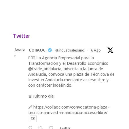
Twitter
Avata
COIIAOC
@industrialesand
·
6 Ago
r
👷🏽‍♀️ La Agencia Empresarial para la
Transformación y el Desarrollo Económico
@trade_andalucia, adscrita a la Junta de
Andalucía, convoca una plaza de Técnico/a de
Invest in Andalucía mediante acceso libre y
con carácter indefinido.
🚨 ¡Último día!
🔗 https://coiiaoc.com/convocatoria-plaza-
tecnico-a-invest-in-andalucia-acceso-libre/
Twitter