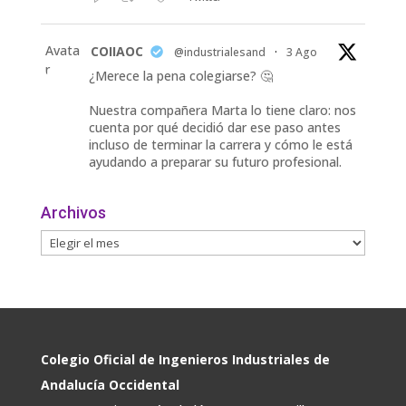
Avata
COIIAOC
@industrialesand
·
3 Ago
r
¿Merece la pena colegiarse? 🤔
Nuestra compañera Marta lo tiene claro: nos
cuenta por qué decidió dar ese paso antes
incluso de terminar la carrera y cómo le está
ayudando a preparar su futuro profesional.
🎓 Formación especializada.
Archivos
🤝 Contacto con profesionales y empresas.
💼
Twitter
Avata
COIIAOC
@industrialesand
·
31 Jul
r
🏎️ Fórmula Gades, la escudería de la
Colegio Oficial de Ingenieros Industriales de
@univcadiz, presenta el G26, un monoplaza
Andalucía Occidental
más ligero, sostenible y adaptado a la nueva