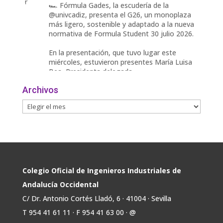
r
🏎️ Fórmula Gades, la escudería de la
@univcadiz, presenta el G26, un monoplaza
más ligero, sostenible y adaptado a la nueva
normativa de Formula Student 30 julio 2026.
En la presentación, que tuvo lugar este
miércoles, estuvieron presentes María Luisa
Bea, Presidenta delegada
2
Archivos
Twitter
Avata
COIIAOC
@industrialesand
·
29 Jul
r
📢ℹ️ El Gobierno acelera la electrificación
de la economía con la autorización de una
inversión adicional de 17.900 millones hasta
2030 para infraestructuras que permitan la
Colegio Oficial de Ingenieros Industriales de
conexión de vivienda, industria y transporte
Andalucía Occidental
electrificado.
C/ Dr. Antonio Cortés Lladó, 6 · 41004 · Sevilla
Estas medidas se encuentran en la dirección
T 954 41 61 11 · F 954 41 63 00 · @
Twitter