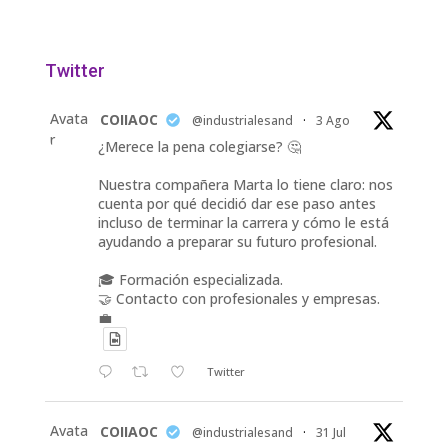
Twitter
Avata
COIIAOC
@industrialesand
·
3 Ago
r
¿Merece la pena colegiarse? 🤔
Nuestra compañera Marta lo tiene claro: nos
cuenta por qué decidió dar ese paso antes
incluso de terminar la carrera y cómo le está
ayudando a preparar su futuro profesional.
🎓 Formación especializada.
🤝 Contacto con profesionales y empresas.
💼
Twitter
Avata
COIIAOC
@industrialesand
·
31 Jul