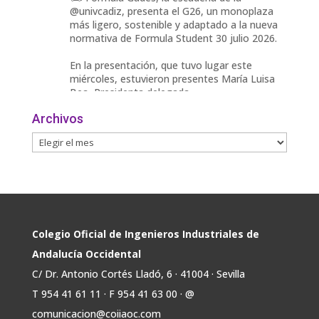
@univcadiz, presenta el G26, un monoplaza
más ligero, sostenible y adaptado a la nueva
normativa de Formula Student 30 julio 2026.
En la presentación, que tuvo lugar este
miércoles, estuvieron presentes María Luisa
Bea, Presidenta delegada
2
Archivos
Twitter
Avata
COIIAOC
@industrialesand
·
29 Jul
r
📢ℹ️ El Gobierno acelera la electrificación
de la economía con la autorización de una
inversión adicional de 17.900 millones hasta
2030 para infraestructuras que permitan la
Colegio Oficial de Ingenieros Industriales de
conexión de vivienda, industria y transporte
Andalucía Occidental
electrificado.
C/ Dr. Antonio Cortés Lladó, 6 · 41004 · Sevilla
Estas medidas se encuentran en la dirección
T 954 41 61 11 · F 954 41 63 00 · @
Twitter
comunicacion@coiiaoc.com