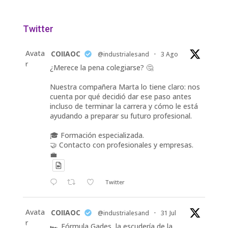
Twitter
Avata
COIIAOC
@industrialesand
·
3 Ago
r
¿Merece la pena colegiarse? 🤔
Nuestra compañera Marta lo tiene claro: nos
cuenta por qué decidió dar ese paso antes
incluso de terminar la carrera y cómo le está
ayudando a preparar su futuro profesional.
🎓 Formación especializada.
🤝 Contacto con profesionales y empresas.
💼
Twitter
Avata
COIIAOC
@industrialesand
·
31 Jul
r
🏎️ Fórmula Gades, la escudería de la