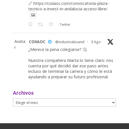
🔗 https://coiiaoc.com/convocatoria-plaza-
tecnico-a-invest-in-andalucia-acceso-libre/
Twitter
Avata
COIIAOC
@industrialesand
·
3 Ago
r
¿Merece la pena colegiarse? 🤔
Nuestra compañera Marta lo tiene claro: nos
cuenta por qué decidió dar ese paso antes
incluso de terminar la carrera y cómo le está
ayudando a preparar su futuro profesional.
🎓 Formación especializada.
Archivos
🤝 Contacto con profesionales y empresas.
💼
Twitter