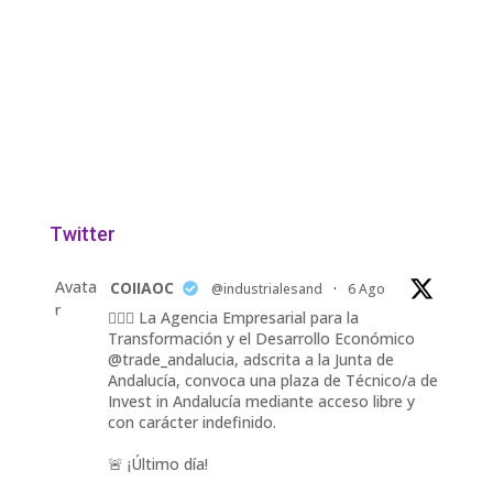
Twitter
Avata
COIIAOC
@industrialesand
·
6 Ago
r
👷🏽‍♀️ La Agencia Empresarial para la
Transformación y el Desarrollo Económico
@trade_andalucia, adscrita a la Junta de
Andalucía, convoca una plaza de Técnico/a de
Invest in Andalucía mediante acceso libre y
con carácter indefinido.
🚨 ¡Último día!