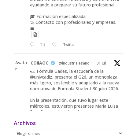
ayudando a preparar su futuro profesional.
🎓 Formación especializada.
🤝 Contacto con profesionales y empresas.
💼
Twitter
Avata
COIIAOC
@industrialesand
·
31 Jul
r
🏎️ Fórmula Gades, la escudería de la
@univcadiz, presenta el G26, un monoplaza
más ligero, sostenible y adaptado a la nueva
normativa de Formula Student 30 julio 2026.
En la presentación, que tuvo lugar este
miércoles, estuvieron presentes María Luisa
Bea, Presidenta delegada
2
Archivos
Twitter