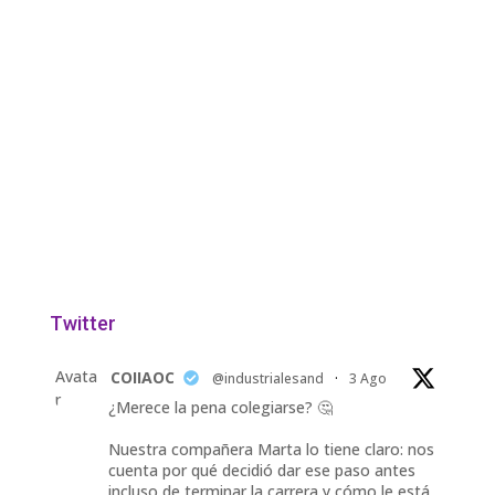
Twitter
Avata
COIIAOC
@industrialesand
·
3 Ago
r
¿Merece la pena colegiarse? 🤔
Nuestra compañera Marta lo tiene claro: nos
cuenta por qué decidió dar ese paso antes
incluso de terminar la carrera y cómo le está