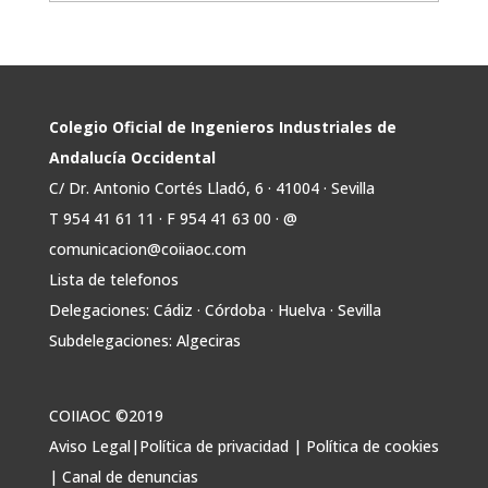
Avata
COIIAOC
@industrialesand
·
29 Jul
r
📢ℹ️ El Gobierno acelera la electrificación
de la economía con la autorización de una
inversión adicional de 17.900 millones hasta
2030 para infraestructuras que permitan la
Colegio Oficial de Ingenieros Industriales de
conexión de vivienda, industria y transporte
Andalucía Occidental
electrificado.
C/ Dr. Antonio Cortés Lladó, 6 · 41004 · Sevilla
Estas medidas se encuentran en la dirección
T 954 41 61 11 · F 954 41 63 00 · @
Twitter
comunicacion@coiiaoc.com
Lista de telefonos
Avata
COIIAOC
@industrialesand
·
29 Jul
Delegaciones: Cádiz · Córdoba · Huelva · Sevilla
r
🤝🏾 @industrialesand desempeña un
Subdelegaciones: Algeciras
papel fundamental como puente entre
profesionales, administraciones públicas y el
tejido industrial.
COIIAOC ©2019
🛡️ Actuamos como garantes del interés
Aviso Legal
|
Política de privacidad
|
Política de cookies
general, aportando conocimiento técnico y
|
Canal de denuncias
facilitando la colaboración entre todos los