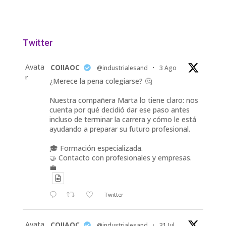
Twitter
Avata
COIIAOC
@industrialesand
·
3 Ago
r
¿Merece la pena colegiarse? 🤔
Nuestra compañera Marta lo tiene claro: nos
cuenta por qué decidió dar ese paso antes
incluso de terminar la carrera y cómo le está
ayudando a preparar su futuro profesional.
🎓 Formación especializada.
🤝 Contacto con profesionales y empresas.
💼
Twitter
Avata
COIIAOC
@industrialesand
·
31 Jul