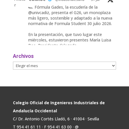
r
🏎️ Fórmula Gades, la escudería de la
@univcadiz, presenta el G26, un monoplaza
más ligero, sostenible y adaptado a la nueva
normativa de Formula Student 30 julio 2026.
En la presentación, que tuvo lugar este
miércoles, estuvieron presentes María Luisa
Bea, Presidenta delegada
2
Archivos
Twitter
Avata
COIIAOC
@industrialesand
·
29 Jul
r
📢ℹ️ El Gobierno acelera la electrificación
de la economía con la autorización de una
inversión adicional de 17.900 millones hasta
2030 para infraestructuras que permitan la
Colegio Oficial de Ingenieros Industriales de
conexión de vivienda, industria y transporte
Andalucía Occidental
electrificado.
C/ Dr. Antonio Cortés Lladó, 6 · 41004 · Sevilla
Estas medidas se encuentran en la dirección
T 954 41 61 11 · F 954 41 63 00 · @