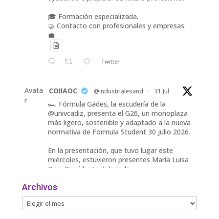
🎓 Formación especializada.
🤝 Contacto con profesionales y empresas.
💼
Twitter
Avata
COIIAOC
@industrialesand
·
31 Jul
r
🏎️ Fórmula Gades, la escudería de la
@univcadiz, presenta el G26, un monoplaza
más ligero, sostenible y adaptado a la nueva
normativa de Formula Student 30 julio 2026.
En la presentación, que tuvo lugar este
miércoles, estuvieron presentes María Luisa
Bea, Presidenta delegada
2
Archivos
Twitter