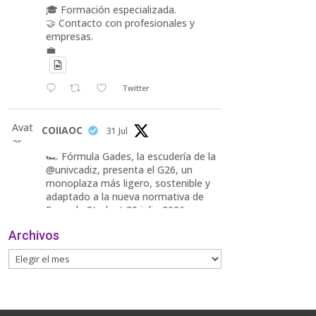
🎓 Formación especializada.
🤝 Contacto con profesionales y
empresas.
💼
Twitter
Avat
COIIAOC
31 Jul
ar
🏎️ Fórmula Gades, la escudería de la
@univcadiz, presenta el G26, un
monoplaza más ligero, sostenible y
adaptado a la nueva normativa de
Formula Student 30 julio 2026.
Archivos
En la presentación, que tuvo lugar
este miércoles, estuvieron presentes
María Luisa Bea, Presidenta
delegada
2
Twitter