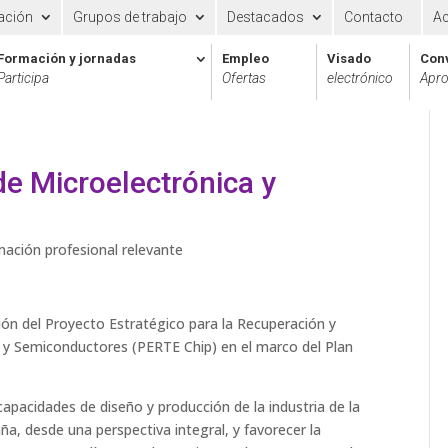
ación
Grupos de trabajo
Destacados
Contacto
A
Formación y jornadas
Empleo
Visado
Con
Participa
Ofertas
electrónico
Apro
e Microelectrónica y
mación profesional relevante
ión del Proyecto Estratégico para la Recuperación y
y Semiconductores (PERTE Chip) en el marco del Plan
capacidades de diseño y producción de la industria de la
a, desde una perspectiva integral, y favorecer la