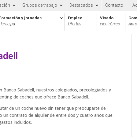
ación
Grupos de trabajo
Destacados
Contacto
A
Formación y jornadas
Empleo
Visado
Con
Participa
Ofertas
electrónico
Apro
adell
 Banco Sabadell, nuestros colegiados, precolegiados y
Renting de coches que ofrece Banco Sabadell.
utar de un coche nuevo sin tener que preocuparte de
 un contrato de alquiler de entre dos y cuatro años que
astos incluidos.