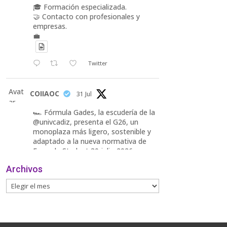
🎓 Formación especializada.
🤝 Contacto con profesionales y
empresas.
💼
Twitter
Avat
COIIAOC
31 Jul
ar
🏎️ Fórmula Gades, la escudería de la
@univcadiz, presenta el G26, un
monoplaza más ligero, sostenible y
adaptado a la nueva normativa de
Formula Student 30 julio 2026.
Archivos
En la presentación, que tuvo lugar
este miércoles, estuvieron presentes
María Luisa Bea, Presidenta
delegada
2
Twitter