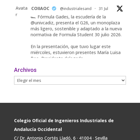
Avata
COIIAOC
@industrialesand
·
31 Jul
r
🏎️ Fórmula Gades, la escudería de la
@univcadiz, presenta el G26, un monoplaza
más ligero, sostenible y adaptado a la nueva
normativa de Formula Student 30 julio 2026.
En la presentación, que tuvo lugar este
miércoles, estuvieron presentes María Luisa
Bea, Presidenta delegada
2
Archivos
Twitter
Avata
COIIAOC
@industrialesand
·
29 Jul
r
📢ℹ️ El Gobierno acelera la electrificación
de la economía con la autorización de una
inversión adicional de 17.900 millones hasta
2030 para infraestructuras que permitan la
Colegio Oficial de Ingenieros Industriales de
conexión de vivienda, industria y transporte
Andalucía Occidental
electrificado.
C/ Dr. Antonio Cortés Lladó, 6 · 41004 · Sevilla