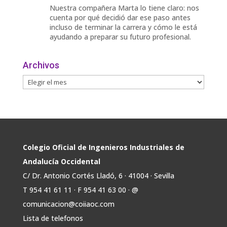
Nuestra compañera Marta lo tiene claro: nos
cuenta por qué decidió dar ese paso antes
incluso de terminar la carrera y cómo le está
ayudando a preparar su futuro profesional.
🎓 Formación especializada.
Archivos
🤝 Contacto con profesionales y empresas.
💼
Twitter
Avata
COIIAOC
@industrialesand
·
31 Jul
r
🏎️ Fórmula Gades, la escudería de la
Colegio Oficial de Ingenieros Industriales de
@univcadiz, presenta el G26, un monoplaza
Andalucía Occidental
más ligero, sostenible y adaptado a la nueva
C/ Dr. Antonio Cortés Lladó, 6 · 41004 · Sevilla
normativa de Formula Student 30 julio 2026.
T 954 41 61 11 · F 954 41 63 00 · @
En la presentación, que tuvo lugar este
comunicacion@coiiaoc.com
miércoles, estuvieron presentes María Luisa
Bea, Presidenta delegada
Lista de telefonos
2