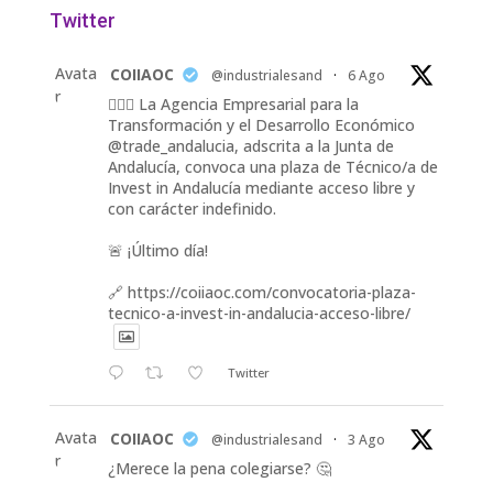
Twitter
Avata
COIIAOC
@industrialesand
·
6 Ago
r
👷🏽‍♀️ La Agencia Empresarial para la
Transformación y el Desarrollo Económico
@trade_andalucia, adscrita a la Junta de
Andalucía, convoca una plaza de Técnico/a de
Invest in Andalucía mediante acceso libre y
con carácter indefinido.
🚨 ¡Último día!
🔗 https://coiiaoc.com/convocatoria-plaza-
tecnico-a-invest-in-andalucia-acceso-libre/
Twitter
Avata
COIIAOC
@industrialesand
·
3 Ago
r
¿Merece la pena colegiarse? 🤔