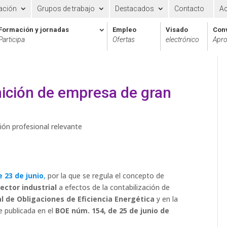
ación
Grupos de trabajo
Destacados
Contacto
A
Formación y jornadas
Empleo
Visado
Con
Participa
Ofertas
electrónico
Apro
nición de empresa de gran
ión profesional relevante
 23 de junio
,
por la que se regula el concepto de
ctor industrial
a efectos de la contabilización de
l de Obligaciones de Eficiencia Energética
y en la
e publicada en el
BOE núm. 154, de 25 de junio de