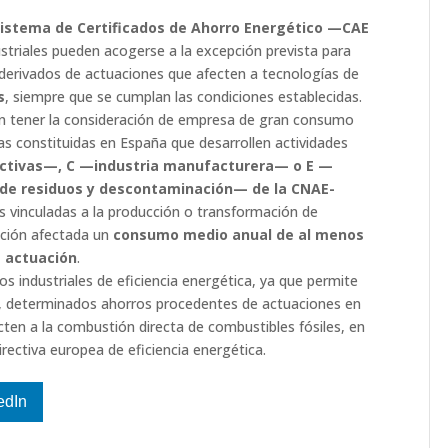
Sistema de Certificados de Ahorro Energético —CAE
striales pueden acogerse a la excepción prevista para
derivados de actuaciones que afecten a tecnologías de
s
, siempre que se cumplan las condiciones establecidas.
án tener la consideración de empresa de gran consumo
sas constituidas en España que desarrollen actividades
activas—, C —industria manufacturera— o E —
 de residuos y descontaminación— de la CNAE-
s vinculadas a la producción o transformación de
ación afectada un
consumo medio anual de al menos
a actuación
.
s industriales de eficiencia energética, ya que permite
, determinados ahorros procedentes de actuaciones en
en a la combustión directa de combustibles fósiles, en
irectiva europea de eficiencia energética.
edIn