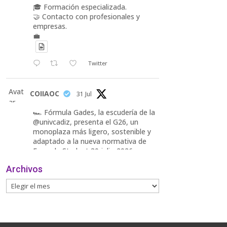
🎓 Formación especializada.
🤝 Contacto con profesionales y
empresas.
💼
Twitter
Avat
COIIAOC
31 Jul
ar
🏎️ Fórmula Gades, la escudería de la
@univcadiz, presenta el G26, un
monoplaza más ligero, sostenible y
adaptado a la nueva normativa de
Formula Student 30 julio 2026.
Archivos
En la presentación, que tuvo lugar
este miércoles, estuvieron presentes
María Luisa Bea, Presidenta
delegada
2
Twitter