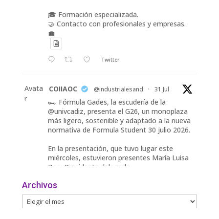
🎓 Formación especializada.
🤝 Contacto con profesionales y empresas.
💼
Twitter
Avata
COIIAOC
@industrialesand
·
31 Jul
r
🏎️ Fórmula Gades, la escudería de la
@univcadiz, presenta el G26, un monoplaza
más ligero, sostenible y adaptado a la nueva
normativa de Formula Student 30 julio 2026.
En la presentación, que tuvo lugar este
miércoles, estuvieron presentes María Luisa
Bea, Presidenta delegada
2
Archivos
Twitter