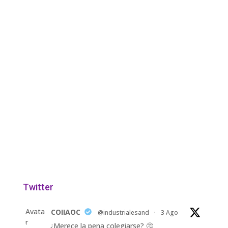
Twitter
Avata
COIIAOC
@industrialesand
·
3 Ago
r
¿Merece la pena colegiarse? 🤔