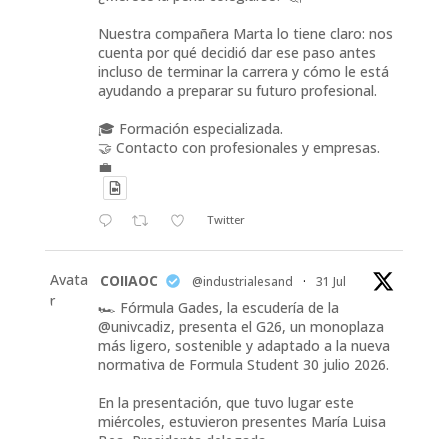
Nuestra compañera Marta lo tiene claro: nos
cuenta por qué decidió dar ese paso antes
incluso de terminar la carrera y cómo le está
ayudando a preparar su futuro profesional.
🎓 Formación especializada.
🤝 Contacto con profesionales y empresas.
💼
Twitter
Avata
COIIAOC
@industrialesand
·
31 Jul
r
🏎️ Fórmula Gades, la escudería de la
@univcadiz, presenta el G26, un monoplaza
más ligero, sostenible y adaptado a la nueva
normativa de Formula Student 30 julio 2026.
En la presentación, que tuvo lugar este
miércoles, estuvieron presentes María Luisa
Bea, Presidenta delegada