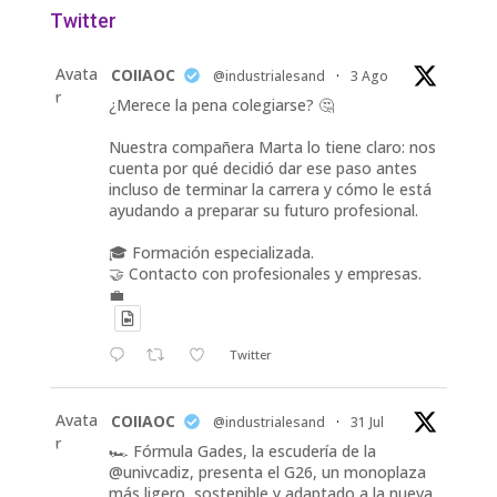
Twitter
Avata
COIIAOC
@industrialesand
·
3 Ago
r
¿Merece la pena colegiarse? 🤔
Nuestra compañera Marta lo tiene claro: nos
cuenta por qué decidió dar ese paso antes
incluso de terminar la carrera y cómo le está
ayudando a preparar su futuro profesional.
🎓 Formación especializada.
🤝 Contacto con profesionales y empresas.
💼
Twitter
Avata
COIIAOC
@industrialesand
·
31 Jul
r
🏎️ Fórmula Gades, la escudería de la
@univcadiz, presenta el G26, un monoplaza
más ligero, sostenible y adaptado a la nueva