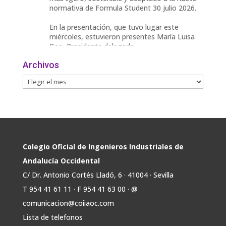
normativa de Formula Student 30 julio 2026.
En la presentación, que tuvo lugar este
miércoles, estuvieron presentes María Luisa
Bea, Presidenta delegada
2
Archivos
Twitter
Avata
COIIAOC
@industrialesand
·
29 Jul
r
📢ℹ️ El Gobierno acelera la electrificación
de la economía con la autorización de una
inversión adicional de 17.900 millones hasta
2030 para infraestructuras que permitan la
Colegio Oficial de Ingenieros Industriales de
conexión de vivienda, industria y transporte
Andalucía Occidental
electrificado.
C/ Dr. Antonio Cortés Lladó, 6 · 41004 · Sevilla
Estas medidas se encuentran en la dirección
T 954 41 61 11 · F 954 41 63 00 · @
Twitter
comunicacion@coiiaoc.com
Lista de telefonos