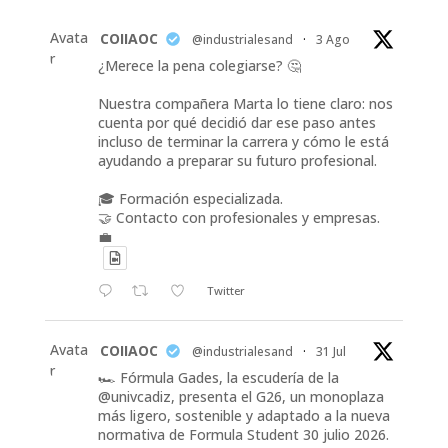
Avata
COIIAOC
@industrialesand
·
3 Ago
r
¿Merece la pena colegiarse? 🤔
Nuestra compañera Marta lo tiene claro: nos
cuenta por qué decidió dar ese paso antes
incluso de terminar la carrera y cómo le está
ayudando a preparar su futuro profesional.
🎓 Formación especializada.
🤝 Contacto con profesionales y empresas.
💼
Twitter
Avata
COIIAOC
@industrialesand
·
31 Jul
r
🏎️ Fórmula Gades, la escudería de la
@univcadiz, presenta el G26, un monoplaza
más ligero, sostenible y adaptado a la nueva
normativa de Formula Student 30 julio 2026.