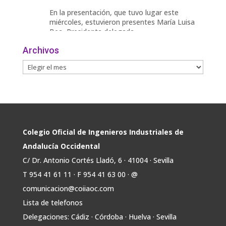
En la presentación, que tuvo lugar este
miércoles, estuvieron presentes María Luisa
Bea, Presidenta delegada
2
Archivos
Twitter
Avata
COIIAOC
@industrialesand
·
29 Jul
r
📢ℹ️ El Gobierno acelera la electrificación
de la economía con la autorización de una
inversión adicional de 17.900 millones hasta
2030 para infraestructuras que permitan la
Colegio Oficial de Ingenieros Industriales de
conexión de vivienda, industria y transporte
Andalucía Occidental
electrificado.
C/ Dr. Antonio Cortés Lladó, 6 · 41004 · Sevilla
Estas medidas se encuentran en la dirección
T 954 41 61 11 · F 954 41 63 00 · @
Twitter
comunicacion@coiiaoc.com
Lista de telefonos
Avata
COIIAOC
@industrialesand
·
29 Jul
Delegaciones: Cádiz · Córdoba · Huelva · Sevilla
r