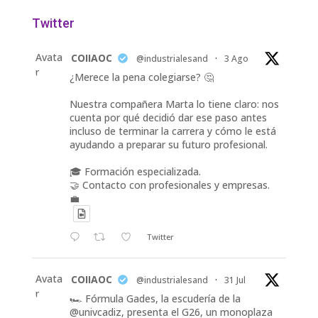
Twitter
Avata
COIIAOC
@industrialesand
·
3 Ago
r
¿Merece la pena colegiarse? 🤔
Nuestra compañera Marta lo tiene claro: nos
cuenta por qué decidió dar ese paso antes
incluso de terminar la carrera y cómo le está
ayudando a preparar su futuro profesional.
🎓 Formación especializada.
🤝 Contacto con profesionales y empresas.
💼
Twitter
Avata
COIIAOC
@industrialesand
·
31 Jul
r
🏎️ Fórmula Gades, la escudería de la
@univcadiz, presenta el G26, un monoplaza