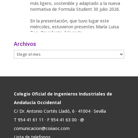
más ligero, sostenible y adaptado a la nueva
normativa de Formula Student 30 julio 2026.
En la presentación, que tuvo lugar este
miércoles, estuvieron presentes María Luisa
Bea, Presidenta delegada
2
Archivos
Twitter
Avata
COIIAOC
@industrialesand
·
29 Jul
r
📢ℹ️ El Gobierno acelera la electrificación
de la economía con la autorización de una
inversión adicional de 17.900 millones hasta
2030 para infraestructuras que permitan la
Colegio Oficial de Ingenieros Industriales de
conexión de vivienda, industria y transporte
Andalucía Occidental
electrificado.
C/ Dr. Antonio Cortés Lladó, 6 · 41004 · Sevilla
Estas medidas se encuentran en la dirección
T 954 41 61 11 · F 954 41 63 00 · @
Twitter
comunicacion@coiiaoc.com
Lista de telefonos