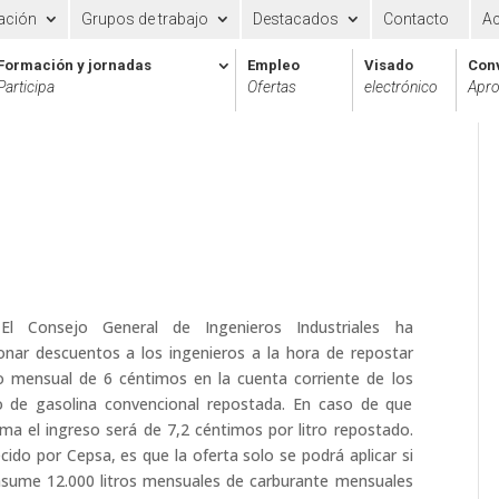
ación
Grupos de trabajo
Destacados
Contacto
A
Formación y jornadas
Empleo
Visado
Con
Participa
Ofertas
electrónico
Apro
El Consejo General de Ingenieros Industriales ha
nar descuentos a los ingenieros a la hora de repostar
so mensual de 6 céntimos en la cuenta corriente de los
tro de gasolina convencional repostada. En caso de que
ma el ingreso será de 7,2 céntimos por litro repostado.
cido por Cepsa, es que la oferta solo se podrá aplicar si
consume 12.000 litros mensuales de carburante mensuales