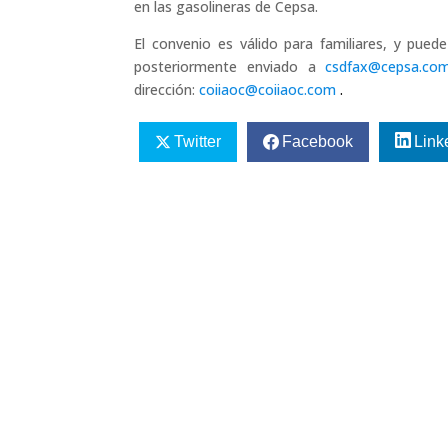
en las gasolineras de Cepsa.
El convenio es válido para familiares, y puede
posteriormente enviado a
csdfax@cepsa.co
dirección:
coiiaoc@coiiaoc.com
.
Twitter
Facebook
Link