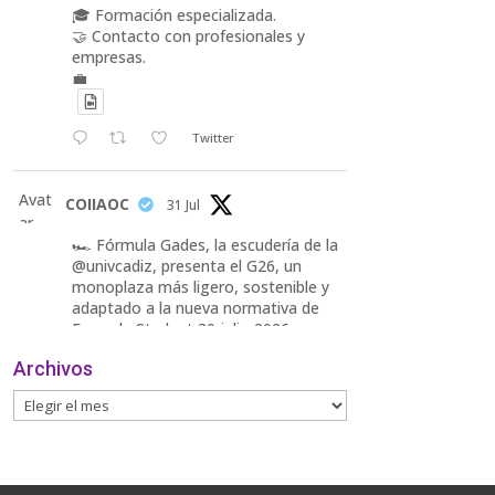
🎓 Formación especializada.
🤝 Contacto con profesionales y
empresas.
💼
Twitter
Avat
COIIAOC
31 Jul
ar
🏎️ Fórmula Gades, la escudería de la
@univcadiz, presenta el G26, un
monoplaza más ligero, sostenible y
adaptado a la nueva normativa de
Formula Student 30 julio 2026.
Archivos
En la presentación, que tuvo lugar
este miércoles, estuvieron presentes
María Luisa Bea, Presidenta
delegada
2
Twitter