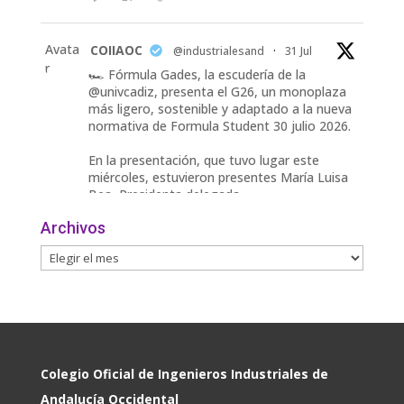
Avata
COIIAOC
@industrialesand
·
31 Jul
r
🏎️ Fórmula Gades, la escudería de la
@univcadiz, presenta el G26, un monoplaza
más ligero, sostenible y adaptado a la nueva
normativa de Formula Student 30 julio 2026.
En la presentación, que tuvo lugar este
miércoles, estuvieron presentes María Luisa
Bea, Presidenta delegada
2
Archivos
Twitter
Avata
COIIAOC
@industrialesand
·
29 Jul
r
📢ℹ️ El Gobierno acelera la electrificación
de la economía con la autorización de una
inversión adicional de 17.900 millones hasta
2030 para infraestructuras que permitan la
Colegio Oficial de Ingenieros Industriales de
conexión de vivienda, industria y transporte
Andalucía Occidental