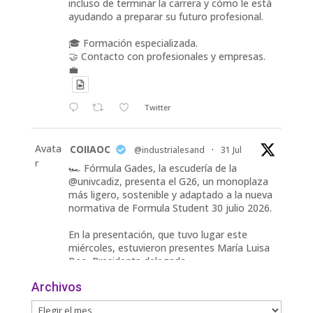
incluso de terminar la carrera y cómo le está
ayudando a preparar su futuro profesional.
🎓 Formación especializada.
🤝 Contacto con profesionales y empresas.
💼
Twitter
Avata
COIIAOC
@industrialesand
·
31 Jul
r
🏎️ Fórmula Gades, la escudería de la
@univcadiz, presenta el G26, un monoplaza
más ligero, sostenible y adaptado a la nueva
normativa de Formula Student 30 julio 2026.
En la presentación, que tuvo lugar este
miércoles, estuvieron presentes María Luisa
Bea, Presidenta delegada
2
Archivos
Twitter