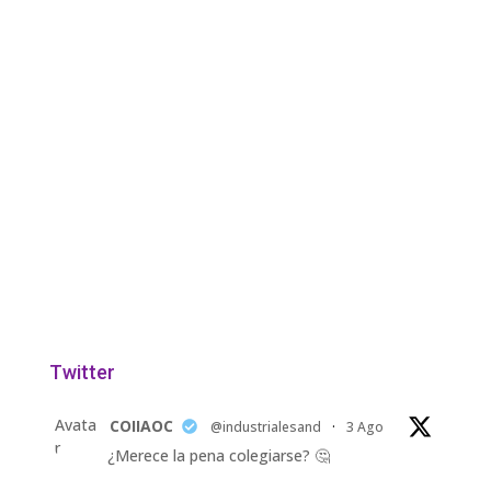
Twitter
Avata
COIIAOC
@industrialesand
·
3 Ago
r
¿Merece la pena colegiarse? 🤔