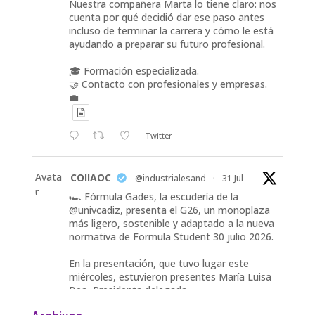
Nuestra compañera Marta lo tiene claro: nos
cuenta por qué decidió dar ese paso antes
incluso de terminar la carrera y cómo le está
ayudando a preparar su futuro profesional.
🎓 Formación especializada.
🤝 Contacto con profesionales y empresas.
💼
Twitter
Avata
COIIAOC
@industrialesand
·
31 Jul
r
🏎️ Fórmula Gades, la escudería de la
@univcadiz, presenta el G26, un monoplaza
más ligero, sostenible y adaptado a la nueva
normativa de Formula Student 30 julio 2026.
En la presentación, que tuvo lugar este
miércoles, estuvieron presentes María Luisa
Bea, Presidenta delegada
2