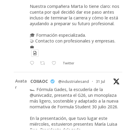
Nuestra compañera Marta lo tiene claro: nos
cuenta por qué decidió dar ese paso antes
incluso de terminar la carrera y cómo le está
ayudando a preparar su futuro profesional.
🎓 Formación especializada.
🤝 Contacto con profesionales y empresas.
💼
Twitter
Avata
COIIAOC
@industrialesand
·
31 Jul
r
🏎️ Fórmula Gades, la escudería de la
@univcadiz, presenta el G26, un monoplaza
más ligero, sostenible y adaptado a la nueva
normativa de Formula Student 30 julio 2026.
En la presentación, que tuvo lugar este
miércoles, estuvieron presentes María Luisa
Bea, Presidenta delegada