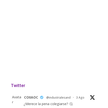
Twitter
Avata
COIIAOC
@industrialesand
·
3 Ago
r
¿Merece la pena colegiarse? 🤔