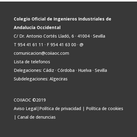
📢ℹ️ El Gobierno acelera la electrificación
de la economía con la autorización de una
inversión adicional de 17.900 millones hasta
2030 para infraestructuras que permitan la
Colegio Oficial de Ingenieros Industriales de
conexión de vivienda, industria y transporte
Andalucía Occidental
electrificado.
C/ Dr. Antonio Cortés Lladó, 6 · 41004 · Sevilla
Estas medidas se encuentran en la dirección
T 954 41 61 11 · F 954 41 63 00 · @
Twitter
comunicacion@coiiaoc.com
Lista de telefonos
Avata
COIIAOC
@industrialesand
·
29 Jul
Delegaciones: Cádiz · Córdoba · Huelva · Sevilla
r
🤝🏾 @industrialesand desempeña un
Subdelegaciones: Algeciras
papel fundamental como puente entre
profesionales, administraciones públicas y el
tejido industrial.
COIIAOC ©2019
🛡️ Actuamos como garantes del interés
Aviso Legal
|
Política de privacidad
|
Política de cookies
general, aportando conocimiento técnico y
|
Canal de denuncias
facilitando la colaboración entre todos los
agentes implicados.