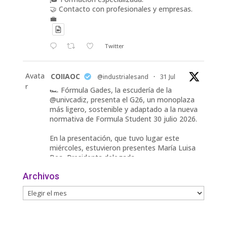
🤝 Contacto con profesionales y empresas.
💼
Twitter
Avata
COIIAOC
@industrialesand
·
31 Jul
r
🏎️ Fórmula Gades, la escudería de la
@univcadiz, presenta el G26, un monoplaza
más ligero, sostenible y adaptado a la nueva
normativa de Formula Student 30 julio 2026.
En la presentación, que tuvo lugar este
miércoles, estuvieron presentes María Luisa
Bea, Presidenta delegada
2
Archivos
Twitter
Avata
COIIAOC
@industrialesand
·
29 Jul
r