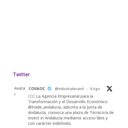
Twitter
Avata
COIIAOC
@industrialesand
·
6 Ago
r
👷🏽‍♀️ La Agencia Empresarial para la
Transformación y el Desarrollo Económico
@trade_andalucia, adscrita a la Junta de
Andalucía, convoca una plaza de Técnico/a de
Invest in Andalucía mediante acceso libre y
con carácter indefinido.