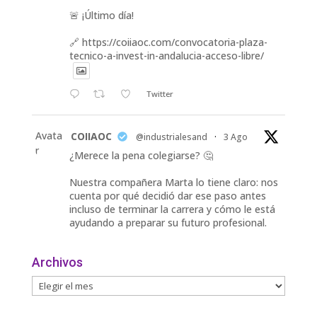
🚨 ¡Último día!
🔗 https://coiiaoc.com/convocatoria-plaza-
tecnico-a-invest-in-andalucia-acceso-libre/
Twitter
Avata
COIIAOC
@industrialesand
·
3 Ago
r
¿Merece la pena colegiarse? 🤔
Nuestra compañera Marta lo tiene claro: nos
cuenta por qué decidió dar ese paso antes
incluso de terminar la carrera y cómo le está
ayudando a preparar su futuro profesional.
🎓 Formación especializada.
Archivos
🤝 Contacto con profesionales y empresas.
💼
Twitter