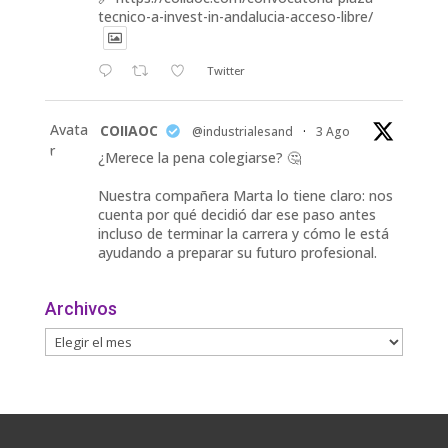
tecnico-a-invest-in-andalucia-acceso-libre/
Twitter
Avata
COIIAOC
@industrialesand
·
3 Ago
r
¿Merece la pena colegiarse? 🤔
Nuestra compañera Marta lo tiene claro: nos
cuenta por qué decidió dar ese paso antes
incluso de terminar la carrera y cómo le está
ayudando a preparar su futuro profesional.
🎓 Formación especializada.
Archivos
🤝 Contacto con profesionales y empresas.
💼
Twitter
Avata
COIIAOC
@industrialesand
·
31 Jul