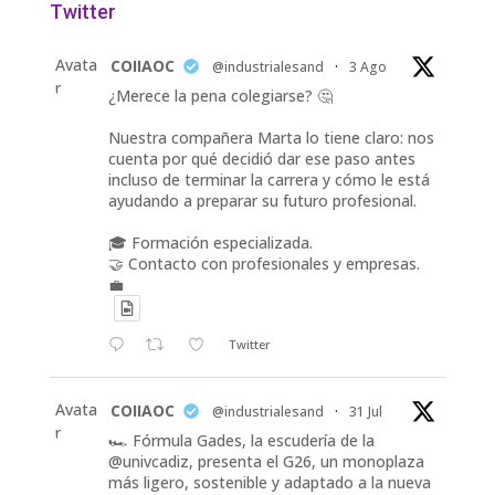
Twitter
Avata
COIIAOC
@industrialesand
·
3 Ago
r
¿Merece la pena colegiarse? 🤔
Nuestra compañera Marta lo tiene claro: nos
cuenta por qué decidió dar ese paso antes
incluso de terminar la carrera y cómo le está
ayudando a preparar su futuro profesional.
🎓 Formación especializada.
🤝 Contacto con profesionales y empresas.
💼
Twitter
Avata
COIIAOC
@industrialesand
·
31 Jul
r
🏎️ Fórmula Gades, la escudería de la
@univcadiz, presenta el G26, un monoplaza
más ligero, sostenible y adaptado a la nueva