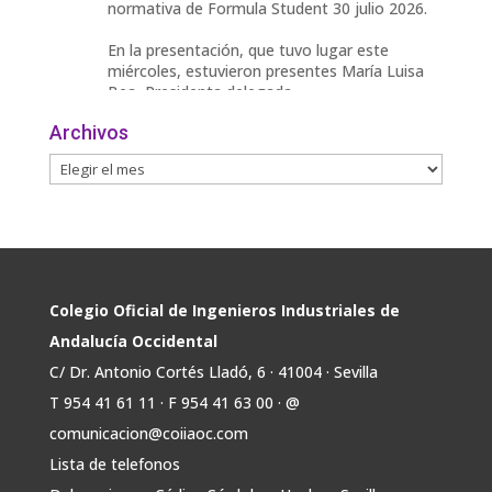
normativa de Formula Student 30 julio 2026.
En la presentación, que tuvo lugar este
miércoles, estuvieron presentes María Luisa
Bea, Presidenta delegada
2
Archivos
Twitter
Avata
COIIAOC
@industrialesand
·
29 Jul
r
📢ℹ️ El Gobierno acelera la electrificación
de la economía con la autorización de una
inversión adicional de 17.900 millones hasta
2030 para infraestructuras que permitan la
Colegio Oficial de Ingenieros Industriales de
conexión de vivienda, industria y transporte
Andalucía Occidental
electrificado.
C/ Dr. Antonio Cortés Lladó, 6 · 41004 · Sevilla
Estas medidas se encuentran en la dirección
T 954 41 61 11 · F 954 41 63 00 · @
Twitter
comunicacion@coiiaoc.com
Lista de telefonos
Avata