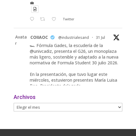
💼
Twitter
Avata
COIIAOC
@industrialesand
·
31 Jul
r
🏎️ Fórmula Gades, la escudería de la
@univcadiz, presenta el G26, un monoplaza
más ligero, sostenible y adaptado a la nueva
normativa de Formula Student 30 julio 2026.
En la presentación, que tuvo lugar este
miércoles, estuvieron presentes María Luisa
Bea, Presidenta delegada
2
Archivos
Twitter
Avata
COIIAOC
@industrialesand
·
29 Jul
r
📢ℹ️ El Gobierno acelera la electrificación
de la economía con la autorización de una