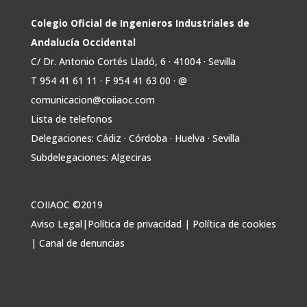
inversión adicional de 17.900 millones hasta
2030 para infraestructuras que permitan la
Colegio Oficial de Ingenieros Industriales de
conexión de vivienda, industria y transporte
Andalucía Occidental
electrificado.
C/ Dr. Antonio Cortés Lladó, 6 · 41004 · Sevilla
Estas medidas se encuentran en la dirección
T 954 41 61 11 · F 954 41 63 00 · @
Twitter
comunicacion@coiiaoc.com
Lista de telefonos
Avata
COIIAOC
@industrialesand
·
29 Jul
Delegaciones: Cádiz · Córdoba · Huelva · Sevilla
r
🤝🏾 @industrialesand desempeña un
Subdelegaciones: Algeciras
papel fundamental como puente entre
profesionales, administraciones públicas y el
tejido industrial.
COIIAOC ©2019
🛡️ Actuamos como garantes del interés
Aviso Legal
|
Política de privacidad
|
Política de cookies
general, aportando conocimiento técnico y
|
Canal de denuncias
facilitando la colaboración entre todos los
agentes implicados.
Twitter