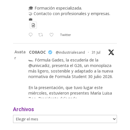
🎓 Formación especializada.
🤝 Contacto con profesionales y empresas.
💼
Twitter
Avata
COIIAOC
@industrialesand
·
31 Jul
r
🏎️ Fórmula Gades, la escudería de la
@univcadiz, presenta el G26, un monoplaza
más ligero, sostenible y adaptado a la nueva
normativa de Formula Student 30 julio 2026.
En la presentación, que tuvo lugar este
miércoles, estuvieron presentes María Luisa
Bea, Presidenta delegada
2
Archivos
Twitter