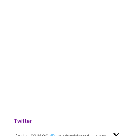
Twitter
Avata
COIIAOC