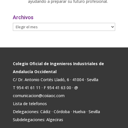
ayudando a preparar su futuro profesional.
🎓 Formación especializada.
Archivos
🤝 Contacto con profesionales y empresas.
💼
Twitter
Avata
COIIAOC
@industrialesand
·
31 Jul
r
🏎️ Fórmula Gades, la escudería de la
Colegio Oficial de Ingenieros Industriales de
@univcadiz, presenta el G26, un monoplaza
Andalucía Occidental
más ligero, sostenible y adaptado a la nueva
C/ Dr. Antonio Cortés Lladó, 6 · 41004 · Sevilla
normativa de Formula Student 30 julio 2026.
T 954 41 61 11 · F 954 41 63 00 · @
En la presentación, que tuvo lugar este
comunicacion@coiiaoc.com
miércoles, estuvieron presentes María Luisa
Bea, Presidenta delegada
Lista de telefonos
2
Delegaciones: Cádiz · Córdoba · Huelva · Sevilla
Twitter
Subdelegaciones: Algeciras