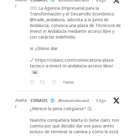
@industrialesand
·
6 Ago
r
👷🏽‍♀️ La Agencia Empresarial para la
Transformación y el Desarrollo Económico
@trade_andalucia, adscrita a la Junta de
Andalucía, convoca una plaza de Técnico/a de
Invest in Andalucía mediante acceso libre y
con carácter indefinido.
🚨 ¡Último día!
🔗 https://coiiaoc.com/convocatoria-plaza-
tecnico-a-invest-in-andalucia-acceso-libre/
Twitter
Avata
COIIAOC
@industrialesand
·
3 Ago
r
¿Merece la pena colegiarse? 🤔
Nuestra compañera Marta lo tiene claro: nos
cuenta por qué decidió dar ese paso antes
incluso de terminar la carrera y cómo le está