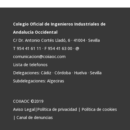
r
📢ℹ️ El Gobierno acelera la electrificación
de la economía con la autorización de una
inversión adicional de 17.900 millones hasta
2030 para infraestructuras que permitan la
Colegio Oficial de Ingenieros Industriales de
conexión de vivienda, industria y transporte
Andalucía Occidental
electrificado.
C/ Dr. Antonio Cortés Lladó, 6 · 41004 · Sevilla
Estas medidas se encuentran en la dirección
T 954 41 61 11 · F 954 41 63 00 · @
Twitter
comunicacion@coiiaoc.com
Lista de telefonos
Avata
COIIAOC
@industrialesand
·
29 Jul
Delegaciones: Cádiz · Córdoba · Huelva · Sevilla
r
🤝🏾 @industrialesand desempeña un
Subdelegaciones: Algeciras
papel fundamental como puente entre
profesionales, administraciones públicas y el
tejido industrial.
COIIAOC ©2019
🛡️ Actuamos como garantes del interés
Aviso Legal
|
Política de privacidad
|
Política de cookies
general, aportando conocimiento técnico y
|
Canal de denuncias
facilitando la colaboración entre todos los
agentes implicados.