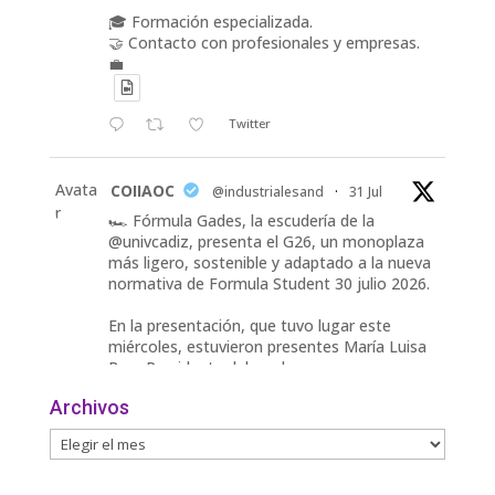
🎓 Formación especializada.
🤝 Contacto con profesionales y empresas.
💼
Twitter
Avata
COIIAOC
@industrialesand
·
31 Jul
r
🏎️ Fórmula Gades, la escudería de la
@univcadiz, presenta el G26, un monoplaza
más ligero, sostenible y adaptado a la nueva
normativa de Formula Student 30 julio 2026.
En la presentación, que tuvo lugar este
miércoles, estuvieron presentes María Luisa
Bea, Presidenta delegada
2
Archivos
Twitter
Avata
COIIAOC
@industrialesand
·
29 Jul