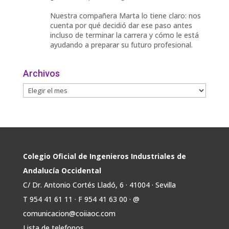
Nuestra compañera Marta lo tiene claro: nos
cuenta por qué decidió dar ese paso antes
incluso de terminar la carrera y cómo le está
ayudando a preparar su futuro profesional.
🎓 Formación especializada.
Archivos
🤝 Contacto con profesionales y empresas.
💼
Twitter
Avata
COIIAOC
@industrialesand
·
31 Jul
r
🏎️ Fórmula Gades, la escudería de la
Colegio Oficial de Ingenieros Industriales de
@univcadiz, presenta el G26, un monoplaza
Andalucía Occidental
más ligero, sostenible y adaptado a la nueva
C/ Dr. Antonio Cortés Lladó, 6 · 41004 · Sevilla
normativa de Formula Student 30 julio 2026.
T 954 41 61 11 · F 954 41 63 00 · @
En la presentación, que tuvo lugar este
comunicacion@coiiaoc.com
miércoles, estuvieron presentes María Luisa
Bea, Presidenta delegada
Lista de telefonos