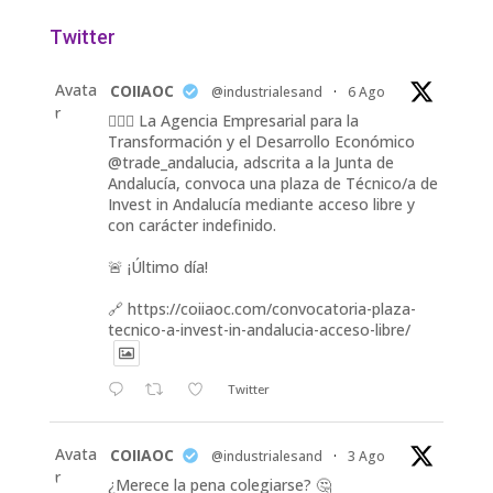
Twitter
Avata
COIIAOC
@industrialesand
·
6 Ago
r
👷🏽‍♀️ La Agencia Empresarial para la
Transformación y el Desarrollo Económico
@trade_andalucia, adscrita a la Junta de
Andalucía, convoca una plaza de Técnico/a de
Invest in Andalucía mediante acceso libre y
con carácter indefinido.
🚨 ¡Último día!
🔗 https://coiiaoc.com/convocatoria-plaza-
tecnico-a-invest-in-andalucia-acceso-libre/
Twitter
Avata
COIIAOC
@industrialesand
·
3 Ago
r
¿Merece la pena colegiarse? 🤔