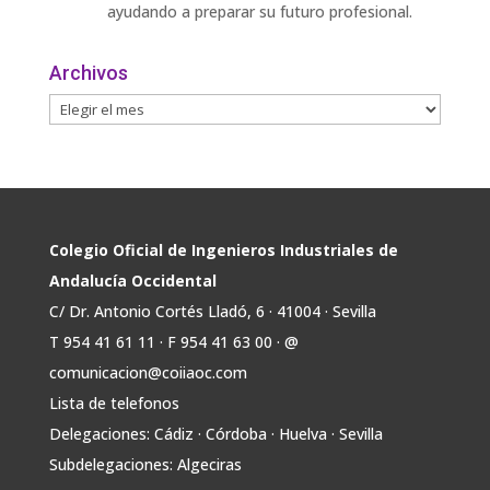
ayudando a preparar su futuro profesional.
🎓 Formación especializada.
Archivos
🤝 Contacto con profesionales y empresas.
💼
Twitter
Avata
COIIAOC
@industrialesand
·
31 Jul
r
🏎️ Fórmula Gades, la escudería de la
Colegio Oficial de Ingenieros Industriales de
@univcadiz, presenta el G26, un monoplaza
Andalucía Occidental
más ligero, sostenible y adaptado a la nueva
C/ Dr. Antonio Cortés Lladó, 6 · 41004 · Sevilla
normativa de Formula Student 30 julio 2026.
T 954 41 61 11 · F 954 41 63 00 · @
En la presentación, que tuvo lugar este
comunicacion@coiiaoc.com
miércoles, estuvieron presentes María Luisa
Bea, Presidenta delegada
Lista de telefonos
2
Delegaciones: Cádiz · Córdoba · Huelva · Sevilla
Twitter
Subdelegaciones: Algeciras