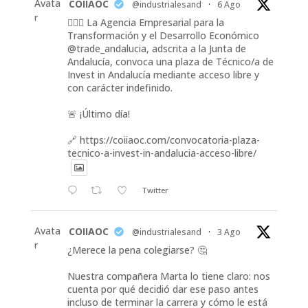
Avata
COIIAOC
@industrialesand
·
6 Ago
r
👷🏽‍♀️ La Agencia Empresarial para la
Transformación y el Desarrollo Económico
@trade_andalucia, adscrita a la Junta de
Andalucía, convoca una plaza de Técnico/a de
Invest in Andalucía mediante acceso libre y
con carácter indefinido.
🚨 ¡Último día!
🔗 https://coiiaoc.com/convocatoria-plaza-
tecnico-a-invest-in-andalucia-acceso-libre/
Twitter
Avata
COIIAOC
@industrialesand
·
3 Ago
r
¿Merece la pena colegiarse? 🤔
Nuestra compañera Marta lo tiene claro: nos
cuenta por qué decidió dar ese paso antes
incluso de terminar la carrera y cómo le está