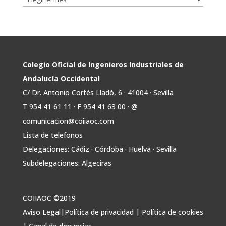
Avata
COIIAOC
@industrialesand
·
29 Jul
r
📢ℹ️ El Gobierno acelera la electrificación
de la economía con la autorización de una
inversión adicional de 17.900 millones hasta
2030 para infraestructuras que permitan la
Colegio Oficial de Ingenieros Industriales de
conexión de vivienda, industria y transporte
Andalucía Occidental
electrificado.
C/ Dr. Antonio Cortés Lladó, 6 · 41004 · Sevilla
Estas medidas se encuentran en la dirección
T 954 41 61 11 · F 954 41 63 00 · @
Twitter
comunicacion@coiiaoc.com
Lista de telefonos
Avata
COIIAOC
@industrialesand
·
29 Jul
Delegaciones: Cádiz · Córdoba · Huelva · Sevilla
r
🤝🏾 @industrialesand desempeña un
Subdelegaciones: Algeciras
papel fundamental como puente entre
profesionales, administraciones públicas y el
tejido industrial.
COIIAOC ©2019
🛡️ Actuamos como garantes del interés
Aviso Legal
|
Política de privacidad
|
Política de cookies
general, aportando conocimiento técnico y