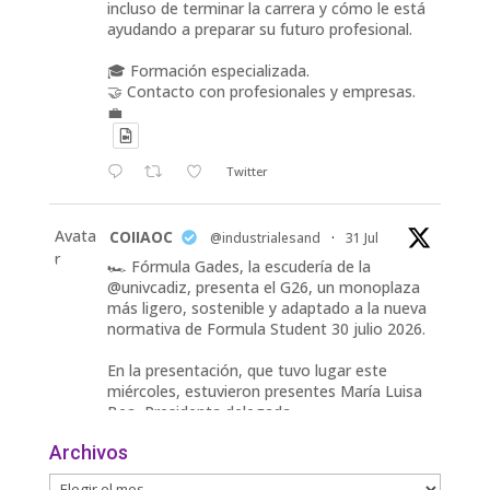
incluso de terminar la carrera y cómo le está
ayudando a preparar su futuro profesional.
🎓 Formación especializada.
🤝 Contacto con profesionales y empresas.
💼
Twitter
Avata
COIIAOC
@industrialesand
·
31 Jul
r
🏎️ Fórmula Gades, la escudería de la
@univcadiz, presenta el G26, un monoplaza
más ligero, sostenible y adaptado a la nueva
normativa de Formula Student 30 julio 2026.
En la presentación, que tuvo lugar este
miércoles, estuvieron presentes María Luisa
Bea, Presidenta delegada
2
Archivos
Twitter