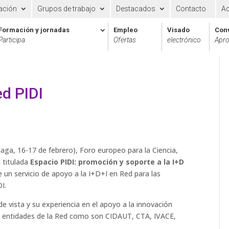
ación
Grupos de trabajo
Destacados
Contacto
A
Formación y jornadas
Empleo
Visado
Con
Participa
Ofertas
electrónico
Apro
ed PIDI
aga, 16-17 de febrero), Foro europeo para la Ciencia,
 titulada
Espacio PIDI: promoción y soporte a la I+D
e un servicio de apoyo a la I+D+I en Red para las
I.
 vista y su experiencia en el apoyo a la innovación
s entidades de la Red como son CIDAUT, CTA, IVACE,