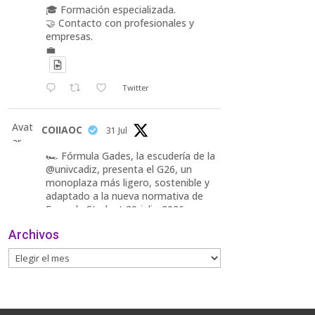
🎓 Formación especializada.
🤝 Contacto con profesionales y
empresas.
💼
Twitter
Avat
COIIAOC
31 Jul
ar
🏎️ Fórmula Gades, la escudería de la
@univcadiz, presenta el G26, un
monoplaza más ligero, sostenible y
adaptado a la nueva normativa de
Formula Student 30 julio 2026.
Archivos
En la presentación, que tuvo lugar
este miércoles, estuvieron presentes
María Luisa Bea, Presidenta
delegada
2
Twitter