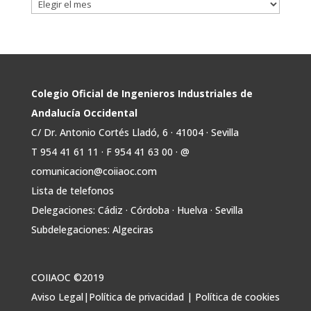
Avata
COIIAOC
@industrialesand
·
29 Jul
r
📢ℹ️ El Gobierno acelera la electrificación
de la economía con la autorización de una
inversión adicional de 17.900 millones hasta
2030 para infraestructuras que permitan la
Colegio Oficial de Ingenieros Industriales de
conexión de vivienda, industria y transporte
Andalucía Occidental
electrificado.
C/ Dr. Antonio Cortés Lladó, 6 · 41004 · Sevilla
Estas medidas se encuentran en la dirección
T 954 41 61 11 · F 954 41 63 00 · @
Twitter
comunicacion@coiiaoc.com
Lista de telefonos
Avata
COIIAOC
@industrialesand
·
29 Jul
Delegaciones: Cádiz · Córdoba · Huelva · Sevilla
r
🤝🏾 @industrialesand desempeña un
Subdelegaciones: Algeciras
papel fundamental como puente entre
profesionales, administraciones públicas y el
tejido industrial.
COIIAOC ©2019
🛡️ Actuamos como garantes del interés
Aviso Legal
|
Política de privacidad
|
Política de cookies
general, aportando conocimiento técnico y