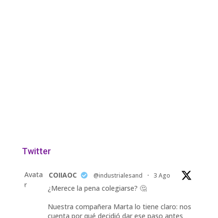
Twitter
Avata
COIIAOC
@industrialesand
·
3 Ago
r
¿Merece la pena colegiarse? 🤔
Nuestra compañera Marta lo tiene claro: nos
cuenta por qué decidió dar ese paso antes