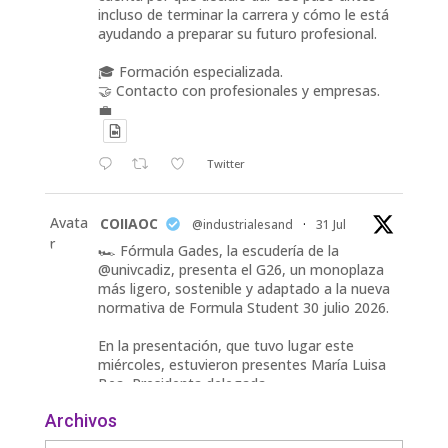
incluso de terminar la carrera y cómo le está
ayudando a preparar su futuro profesional.
🎓 Formación especializada.
🤝 Contacto con profesionales y empresas.
💼
Twitter
Avata
COIIAOC
@industrialesand
·
31 Jul
r
🏎️ Fórmula Gades, la escudería de la
@univcadiz, presenta el G26, un monoplaza
más ligero, sostenible y adaptado a la nueva
normativa de Formula Student 30 julio 2026.
En la presentación, que tuvo lugar este
miércoles, estuvieron presentes María Luisa
Bea, Presidenta delegada
2
Archivos
Twitter