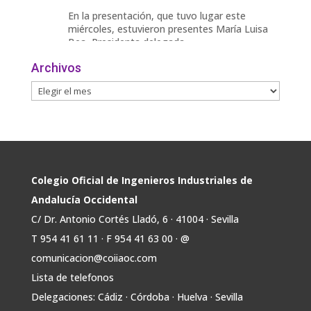
En la presentación, que tuvo lugar este
miércoles, estuvieron presentes María Luisa
Bea, Presidenta delegada
2
Archivos
Twitter
Avata
COIIAOC
@industrialesand
·
29 Jul
r
📢ℹ️ El Gobierno acelera la electrificación
de la economía con la autorización de una
inversión adicional de 17.900 millones hasta
2030 para infraestructuras que permitan la
Colegio Oficial de Ingenieros Industriales de
conexión de vivienda, industria y transporte
Andalucía Occidental
electrificado.
C/ Dr. Antonio Cortés Lladó, 6 · 41004 · Sevilla
Estas medidas se encuentran en la dirección
T 954 41 61 11 · F 954 41 63 00 · @
Twitter
comunicacion@coiiaoc.com
Lista de telefonos
Avata
COIIAOC
@industrialesand
·
29 Jul
Delegaciones: Cádiz · Córdoba · Huelva · Sevilla
r