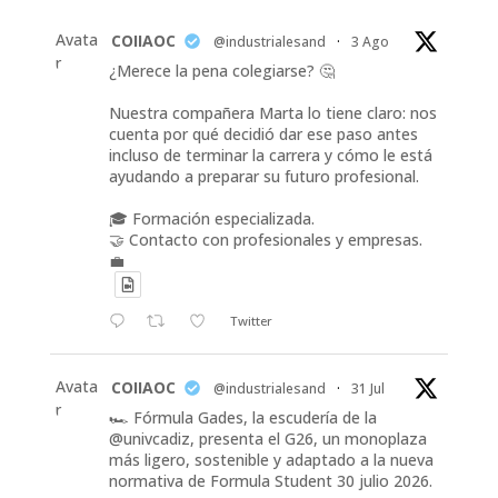
Avata
COIIAOC
@industrialesand
·
3 Ago
r
¿Merece la pena colegiarse? 🤔
Nuestra compañera Marta lo tiene claro: nos
cuenta por qué decidió dar ese paso antes
incluso de terminar la carrera y cómo le está
ayudando a preparar su futuro profesional.
🎓 Formación especializada.
🤝 Contacto con profesionales y empresas.
💼
Twitter
Avata
COIIAOC
@industrialesand
·
31 Jul
r
🏎️ Fórmula Gades, la escudería de la
@univcadiz, presenta el G26, un monoplaza
más ligero, sostenible y adaptado a la nueva
normativa de Formula Student 30 julio 2026.