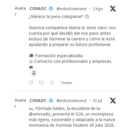
Avata
COIIAOC
@industrialesand
·
3 Ago
r
¿Merece la pena colegiarse? 🤔
Nuestra compañera Marta lo tiene claro: nos
cuenta por qué decidió dar ese paso antes
incluso de terminar la carrera y cómo le está
ayudando a preparar su futuro profesional.
🎓 Formación especializada.
🤝 Contacto con profesionales y empresas.
💼
Twitter
Avata
COIIAOC
@industrialesand
·
31 Jul
r
🏎️ Fórmula Gades, la escudería de la
@univcadiz, presenta el G26, un monoplaza
más ligero, sostenible y adaptado a la nueva
normativa de Formula Student 30 julio 2026.