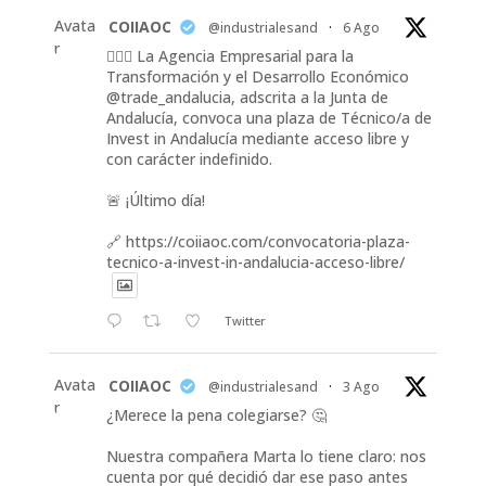
Avata
COIIAOC
@industrialesand
·
6 Ago
r
👷🏽‍♀️ La Agencia Empresarial para la
Transformación y el Desarrollo Económico
@trade_andalucia, adscrita a la Junta de
Andalucía, convoca una plaza de Técnico/a de
Invest in Andalucía mediante acceso libre y
con carácter indefinido.
🚨 ¡Último día!
🔗 https://coiiaoc.com/convocatoria-plaza-
tecnico-a-invest-in-andalucia-acceso-libre/
Twitter
Avata
COIIAOC
@industrialesand
·
3 Ago
r
¿Merece la pena colegiarse? 🤔
Nuestra compañera Marta lo tiene claro: nos
cuenta por qué decidió dar ese paso antes