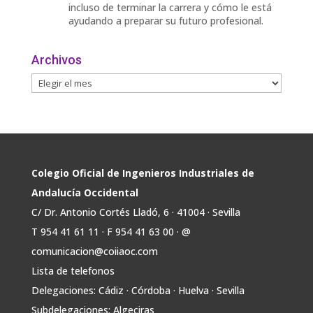
incluso de terminar la carrera y cómo le está
ayudando a preparar su futuro profesional.
🎓 Formación especializada.
Archivos
🤝 Contacto con profesionales y empresas.
💼
Twitter
Avata
COIIAOC
@industrialesand
·
31 Jul
r
🏎️ Fórmula Gades, la escudería de la
Colegio Oficial de Ingenieros Industriales de
@univcadiz, presenta el G26, un monoplaza
Andalucía Occidental
más ligero, sostenible y adaptado a la nueva
C/ Dr. Antonio Cortés Lladó, 6 · 41004 · Sevilla
normativa de Formula Student 30 julio 2026.
T 954 41 61 11 · F 954 41 63 00 · @
En la presentación, que tuvo lugar este
comunicacion@coiiaoc.com
miércoles, estuvieron presentes María Luisa
Bea, Presidenta delegada
Lista de telefonos
2
Delegaciones: Cádiz · Córdoba · Huelva · Sevilla
Twitter
Subdelegaciones: Algeciras