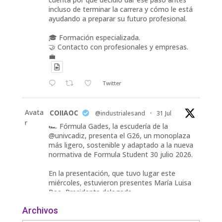
incluso de terminar la carrera y cómo le está
ayudando a preparar su futuro profesional.
🎓 Formación especializada.
🤝 Contacto con profesionales y empresas.
💼
Twitter
Avata
COIIAOC
@industrialesand
·
31 Jul
r
🏎️ Fórmula Gades, la escudería de la
@univcadiz, presenta el G26, un monoplaza
más ligero, sostenible y adaptado a la nueva
normativa de Formula Student 30 julio 2026.
En la presentación, que tuvo lugar este
miércoles, estuvieron presentes María Luisa
Bea, Presidenta delegada
2
Archivos
Twitter