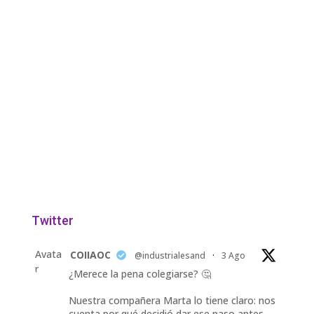
Twitter
Avata
COIIAOC
@industrialesand
·
3 Ago
r
¿Merece la pena colegiarse? 🤔
Nuestra compañera Marta lo tiene claro: nos
cuenta por qué decidió dar ese paso antes