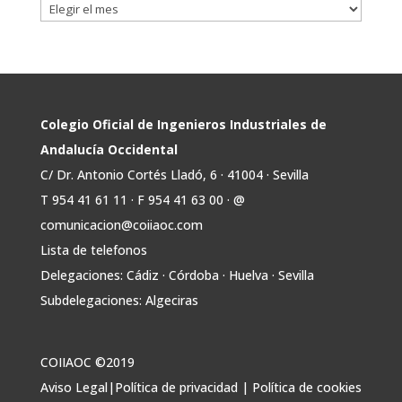
Avata
COIIAOC
@industrialesand
·
29 Jul
r
📢ℹ️ El Gobierno acelera la electrificación
de la economía con la autorización de una
inversión adicional de 17.900 millones hasta
2030 para infraestructuras que permitan la
Colegio Oficial de Ingenieros Industriales de
conexión de vivienda, industria y transporte
Andalucía Occidental
electrificado.
C/ Dr. Antonio Cortés Lladó, 6 · 41004 · Sevilla
Estas medidas se encuentran en la dirección
T 954 41 61 11 · F 954 41 63 00 · @
Twitter
comunicacion@coiiaoc.com
Lista de telefonos
Avata
COIIAOC
@industrialesand
·
29 Jul
Delegaciones: Cádiz · Córdoba · Huelva · Sevilla
r
🤝🏾 @industrialesand desempeña un
Subdelegaciones: Algeciras
papel fundamental como puente entre
profesionales, administraciones públicas y el
tejido industrial.
COIIAOC ©2019
🛡️ Actuamos como garantes del interés
Aviso Legal
|
Política de privacidad
|
Política de cookies
general, aportando conocimiento técnico y