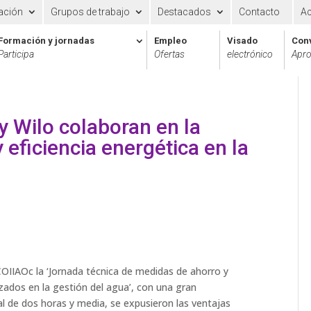
ación
Grupos de trabajo
Destacados
Contacto
A
Formación y jornadas
Empleo
Visado
Con
Participa
Ofertas
electrónico
Apro
 Wilo colaboran en la
 eficiencia energética en la
 COIIAOc la ‘Jornada técnica de medidas de ahorro y
izados en la gestión del agua’, con una gran
al de dos horas y media, se expusieron las ventajas