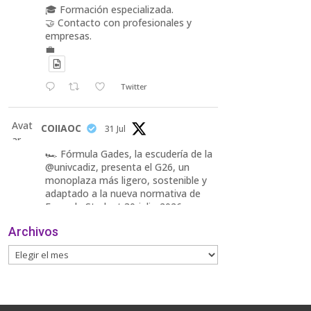
🎓 Formación especializada.
🤝 Contacto con profesionales y
empresas.
💼
Twitter
Avat
COIIAOC
31 Jul
ar
🏎️ Fórmula Gades, la escudería de la
@univcadiz, presenta el G26, un
monoplaza más ligero, sostenible y
adaptado a la nueva normativa de
Formula Student 30 julio 2026.
Archivos
En la presentación, que tuvo lugar
este miércoles, estuvieron presentes
María Luisa Bea, Presidenta
delegada
2
Twitter