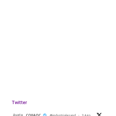
Twitter
Avata
COIIAOC
@industrialesand
·
3 Ago