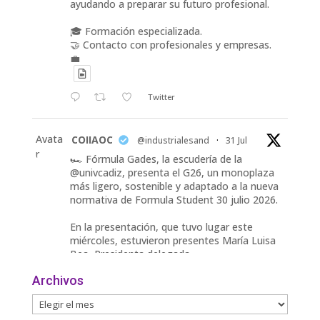
ayudando a preparar su futuro profesional.
🎓 Formación especializada.
🤝 Contacto con profesionales y empresas.
💼
Twitter
Avata
COIIAOC
@industrialesand
·
31 Jul
r
🏎️ Fórmula Gades, la escudería de la
@univcadiz, presenta el G26, un monoplaza
más ligero, sostenible y adaptado a la nueva
normativa de Formula Student 30 julio 2026.
En la presentación, que tuvo lugar este
miércoles, estuvieron presentes María Luisa
Bea, Presidenta delegada
2
Archivos
Twitter