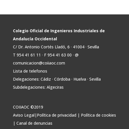
Avata
COIIAOC
@industrialesand
·
29 Jul
r
📢ℹ️ El Gobierno acelera la electrificación
de la economía con la autorización de una
inversión adicional de 17.900 millones hasta
2030 para infraestructuras que permitan la
Colegio Oficial de Ingenieros Industriales de
conexión de vivienda, industria y transporte
Andalucía Occidental
electrificado.
C/ Dr. Antonio Cortés Lladó, 6 · 41004 · Sevilla
Estas medidas se encuentran en la dirección
T 954 41 61 11 · F 954 41 63 00 · @
Twitter
comunicacion@coiiaoc.com
Lista de telefonos
Avata
COIIAOC
@industrialesand
·
29 Jul
Delegaciones: Cádiz · Córdoba · Huelva · Sevilla
r
🤝🏾 @industrialesand desempeña un
Subdelegaciones: Algeciras
papel fundamental como puente entre
profesionales, administraciones públicas y el
tejido industrial.
COIIAOC ©2019
🛡️ Actuamos como garantes del interés
Aviso Legal
|
Política de privacidad
|
Política de cookies
general, aportando conocimiento técnico y
|
Canal de denuncias
facilitando la colaboración entre todos los