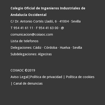
inversión adicional de 17.900 millones hasta
2030 para infraestructuras que permitan la
Colegio Oficial de Ingenieros Industriales de
conexión de vivienda, industria y transporte
Andalucía Occidental
electrificado.
C/ Dr. Antonio Cortés Lladó, 6 · 41004 · Sevilla
Estas medidas se encuentran en la dirección
T 954 41 61 11 · F 954 41 63 00 · @
Twitter
comunicacion@coiiaoc.com
Lista de telefonos
Avata
COIIAOC
@industrialesand
·
29 Jul
Delegaciones: Cádiz · Córdoba · Huelva · Sevilla
r
🤝🏾 @industrialesand desempeña un
Subdelegaciones: Algeciras
papel fundamental como puente entre
profesionales, administraciones públicas y el
tejido industrial.
COIIAOC ©2019
🛡️ Actuamos como garantes del interés
Aviso Legal
|
Política de privacidad
|
Política de cookies
general, aportando conocimiento técnico y
|
Canal de denuncias
facilitando la colaboración entre todos los
agentes implicados.
Twitter