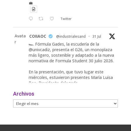
💼
Twitter
Avata
COIIAOC
@industrialesand
·
31 Jul
r
🏎️ Fórmula Gades, la escudería de la
@univcadiz, presenta el G26, un monoplaza
más ligero, sostenible y adaptado a la nueva
normativa de Formula Student 30 julio 2026.
En la presentación, que tuvo lugar este
miércoles, estuvieron presentes María Luisa
Bea, Presidenta delegada
2
Archivos
Twitter
Avata
COIIAOC
@industrialesand
·
29 Jul
r
📢ℹ️ El Gobierno acelera la electrificación
de la economía con la autorización de una