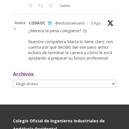
Twitter
Avata
COIIAOC
@industrialesand
·
3 Ago
r
¿Merece la pena colegiarse? 🤔
Nuestra compañera Marta lo tiene claro: nos
cuenta por qué decidió dar ese paso antes
incluso de terminar la carrera y cómo le está
ayudando a preparar su futuro profesional.
🎓 Formación especializada.
Archivos
🤝 Contacto con profesionales y empresas.
💼
Twitter
Avata
COIIAOC
@industrialesand
·
31 Jul
r
🏎️ Fórmula Gades, la escudería de la
Colegio Oficial de Ingenieros Industriales de
@univcadiz, presenta el G26, un monoplaza
Andalucía Occidental