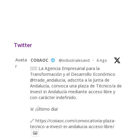
Twitter
Avata
COIIAOC
@industrialesand
·
6 Ago
r
👷🏽‍♀️ La Agencia Empresarial para la
Transformación y el Desarrollo Económico
@trade_andalucia, adscrita a la Junta de
Andalucía, convoca una plaza de Técnico/a de
Invest in Andalucía mediante acceso libre y
con carácter indefinido.
🚨 ¡Último día!
🔗 https://coiiaoc.com/convocatoria-plaza-
tecnico-a-invest-in-andalucia-acceso-libre/