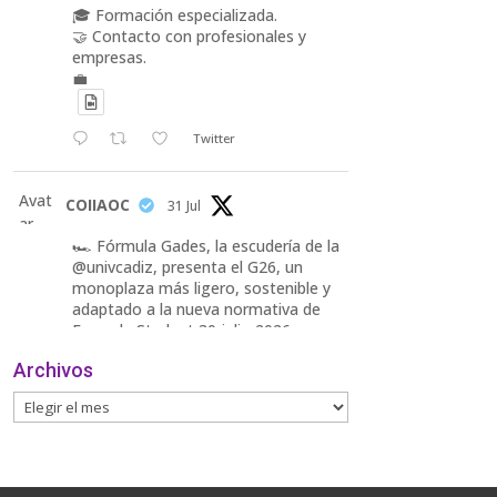
🎓 Formación especializada.
🤝 Contacto con profesionales y
empresas.
💼
Twitter
Avat
COIIAOC
31 Jul
ar
🏎️ Fórmula Gades, la escudería de la
@univcadiz, presenta el G26, un
monoplaza más ligero, sostenible y
adaptado a la nueva normativa de
Formula Student 30 julio 2026.
Archivos
En la presentación, que tuvo lugar
este miércoles, estuvieron presentes
María Luisa Bea, Presidenta
delegada
2
Twitter