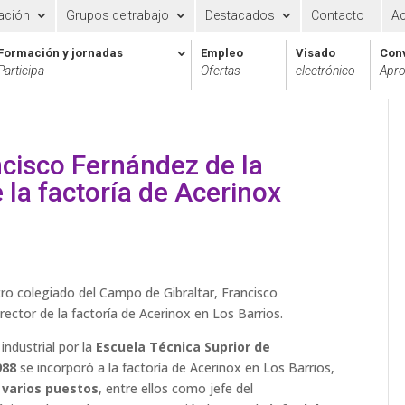
ación
Grupos de trabajo
Destacados
Contacto
A
Formación y jornadas
Empleo
Visado
Con
Participa
Ofertas
electrónico
Apro
ncisco Fernández de la
 la factoría de Acerinox
tro colegiado del Campo de Gibraltar, Francisco
ector de la factoría de Acerinox en Los Barrios.
industrial por la
Escuela Técnica Suprior de
988
se incorporó a la factoría de Acerinox en Los Barrios,
n
varios puestos
, entre ellos como jefe del