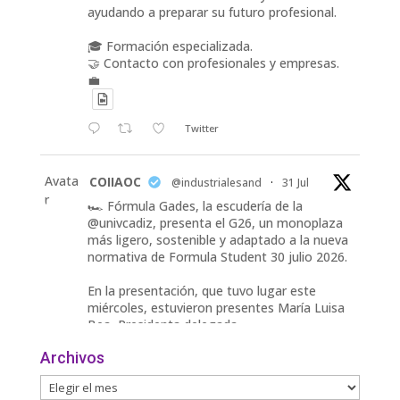
ayudando a preparar su futuro profesional.
🎓 Formación especializada.
🤝 Contacto con profesionales y empresas.
💼
Twitter
Avata
COIIAOC
@industrialesand
·
31 Jul
r
🏎️ Fórmula Gades, la escudería de la
@univcadiz, presenta el G26, un monoplaza
más ligero, sostenible y adaptado a la nueva
normativa de Formula Student 30 julio 2026.
En la presentación, que tuvo lugar este
miércoles, estuvieron presentes María Luisa
Bea, Presidenta delegada
2
Archivos
Twitter