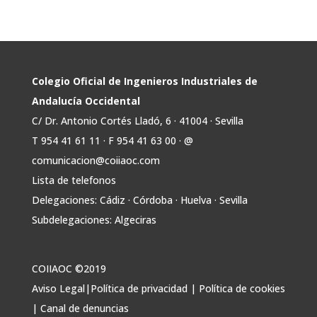
Avata
COIIAOC
@industrialesand
·
29 Jul
r
📢ℹ️ El Gobierno acelera la electrificación
de la economía con la autorización de una
inversión adicional de 17.900 millones hasta
2030 para infraestructuras que permitan la
Colegio Oficial de Ingenieros Industriales de
conexión de vivienda, industria y transporte
Andalucía Occidental
electrificado.
C/ Dr. Antonio Cortés Lladó, 6 · 41004 · Sevilla
Estas medidas se encuentran en la dirección
T 954 41 61 11 · F 954 41 63 00 · @
Twitter
comunicacion@coiiaoc.com
Lista de telefonos
Avata
COIIAOC
@industrialesand
·
29 Jul
Delegaciones: Cádiz · Córdoba · Huelva · Sevilla
r
🤝🏾 @industrialesand desempeña un
Subdelegaciones: Algeciras
papel fundamental como puente entre
profesionales, administraciones públicas y el
tejido industrial.
COIIAOC ©2019
🛡️ Actuamos como garantes del interés
Aviso Legal
|
Política de privacidad
|
Política de cookies
general, aportando conocimiento técnico y
|
Canal de denuncias
facilitando la colaboración entre todos los