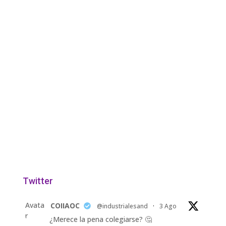
Twitter
Avata
COIIAOC
@industrialesand
·
3 Ago
r
¿Merece la pena colegiarse? 🤔