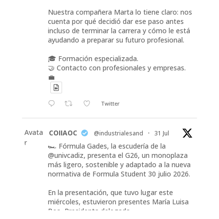
Nuestra compañera Marta lo tiene claro: nos
cuenta por qué decidió dar ese paso antes
incluso de terminar la carrera y cómo le está
ayudando a preparar su futuro profesional.
🎓 Formación especializada.
🤝 Contacto con profesionales y empresas.
💼
Twitter
Avata
COIIAOC
@industrialesand
·
31 Jul
r
🏎️ Fórmula Gades, la escudería de la
@univcadiz, presenta el G26, un monoplaza
más ligero, sostenible y adaptado a la nueva
normativa de Formula Student 30 julio 2026.
En la presentación, que tuvo lugar este
miércoles, estuvieron presentes María Luisa
Bea, Presidenta delegada