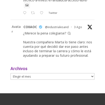
tecnico-a-invest-in-andalucia-acceso-libre/
Twitter
Avata
COIIAOC
@industrialesand
·
3 Ago
r
¿Merece la pena colegiarse? 🤔
Nuestra compañera Marta lo tiene claro: nos
cuenta por qué decidió dar ese paso antes
incluso de terminar la carrera y cómo le está
ayudando a preparar su futuro profesional.
🎓 Formación especializada.
Archivos
🤝 Contacto con profesionales y empresas.
💼
Twitter
Avata
COIIAOC
@industrialesand
·
31 Jul
r