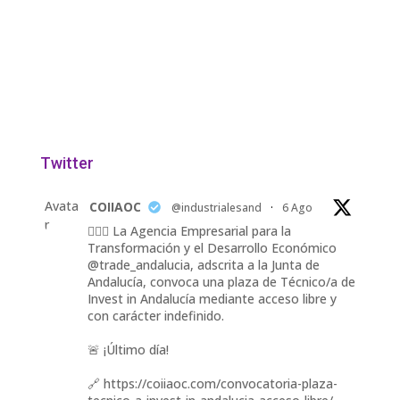
Twitter
Avata
COIIAOC
@industrialesand
·
6 Ago
r
👷🏽‍♀️ La Agencia Empresarial para la
Transformación y el Desarrollo Económico
@trade_andalucia, adscrita a la Junta de
Andalucía, convoca una plaza de Técnico/a de
Invest in Andalucía mediante acceso libre y
con carácter indefinido.
🚨 ¡Último día!
🔗 https://coiiaoc.com/convocatoria-plaza-